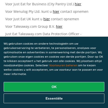
Voor Just Eat for Business (City Pantry Ltd.)
hier
Voor Menulog Pty Ltd. kunt u
hier
contact opnemen
Voor Just Eat UK kunt u
hier
contact opnemen
Voor Takeaway.com Group B.V.
hier
Just Eat Takeaway.com Data Protection Officer -
Takeaway.com Group B.V.
Wij gebruiken cookies en andere technologieën om uw
Piet Heinkade 61
gebruikerservaring te verbeteren, te personaliseren, analyses voor
1019 GM Amsterdam
optimalisatie en advertenties in samenwerking met derde partijen. Wij
Nederland
gebruiken onze eigen cookies en cookies van derde partijen. Door op OK
te klikken accepteert u het gebruik van alle cookies. Wij plaatsen altijd
Bijgewerkte versies van deze
noodzakelijke cookies. Selecteer
Voorkeuren beheren
om te kiezen
welke cookies u wilt accepteren, om uw voorkeur aan te passen en voor
Privacyverklaring
meer informatie.
Wij kunnen deze Verklaring van tijd tot tijd bijwerken als
OK
reactie op veranderende juridische, technische of zakelijke
ontwikkelingen. Wanneer wij onze Privacyverklaring
bijwerken, zullen wij passende maatregelen nemen om u
Essentiële
op de hoogte te brengen, in overeenstemming met het
belang van de wijzigingen die wij aanbrengen. Wanneer de