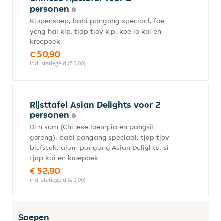
personen
Kippensoep, babi pangang speciaal, foe
yong hai kip, tjap tjoy kip, koe lo kai en
kroepoek
€ 50,90
incl. statiegeld (€ 0,00)
Rijsttafel Asian Delights voor 2
personen
Dim sum (Chinese loempia en pangsit
goreng), babi pangang speciaal, tjap tjoy
biefstuk, ajam pangang Asian Delights, si
tjap kai en kroepoek
€ 52,90
incl. statiegeld (€ 0,00)
Soepen