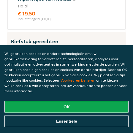
Halal
€ 19,50
incl. statiegeld (€ 0,00)
Biefstuk gerechten
Met rijst
Wij gebruiken cookies en andere technologieën om uw
gebruikerservaring te verbeteren, te personaliseren, analyses voor
optimalisatie en advertenties in samenwerking met derde partijen. Wij
gebruiken onze eigen cookies en cookies van derde partijen. Door op OK
Kong Po Ngau
te klikken accepteert u het gebruik van alle cookies. Wij plaatsen altijd
Met scherpe Szechuan pepersaus
noodzakelijke cookies. Selecteer
Voorkeuren beheren
om te kiezen
welke cookies u wilt accepteren, om uw voorkeur aan te passen en voor
€ 23,00
meer informatie.
incl. statiegeld (€ 0,00)
OK
Chiu Yim Ngau
Online Eten Bestellen
Essentiële
Gepaneerd met peper
€ 23,00